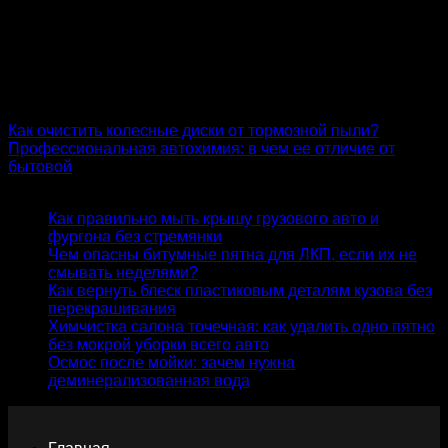
обуви не попадали на металлические поверхности. Если
вы часто ездите по трассам, где активно применяются
реагенты, подумайте о дополнительных защитных
аксессуарах, таких как брызговики или накладки на
пороги. Эти мелочи помогут минимизировать контакт
кузова с агрессивной средой.
Как очистить колесные диски от тормозной пыли?
Профессиональная автохимия: в чем ее отличие от
бытовой
Статьи
Как правильно мыть крышу грузового авто и
фургона без стремянки
27.07.2026
Чем опасны битумные пятна для ЛКП, если их не
смывать неделями?
17.07.2026
Как вернуть блеск пластиковым деталям кузова без
перекрашивания
06.07.2026
Химчистка салона точечная: как удалить одно пятно
без мокрой уборки всего авто
25.06.2026
Осмос после мойки: зачем нужна
деминерализованная вода
15.06.2026