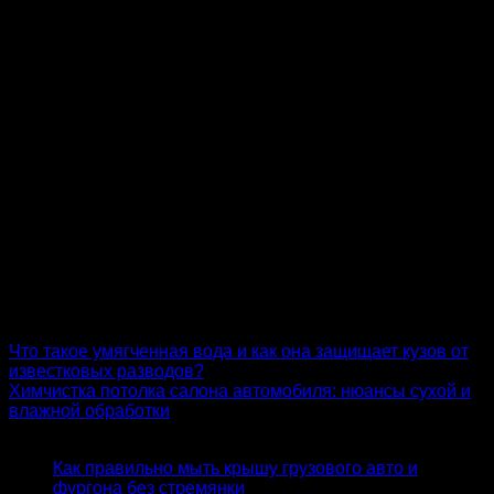
Защитные покрытия сразу после восстановления.
Летние опасности: сок деревьев, битум и насекомые —
как защитить ЛКП — это не про эстетику, а про
сохранение стоимости автомобиля. Повреждённый лак
снижает цену машины на 5–15 % при продаже.
Своевременная защита и правильная очистка позволяют
ездить на блестящем кузове даже после самого
активного летнего сезона.
Не ждите, пока жёлтые пятна, битумные ореолы и
кислотные точки станут нормой. Начните с малого —
одной бутылки хорошего очистителя в багажнике и
привычки мыть машину сразу после долгих поездок.
Летние опасности: сок деревьев, битум и насекомые —
как защитить ЛКП перестанут быть проблемой, если
подойти к уходу за кузовом системно и без отлагательств.
Что такое умягченная вода и как она защищает кузов от
известковых разводов?
Химчистка потолка салона автомобиля: нюансы сухой и
влажной обработки
Статьи
Как правильно мыть крышу грузового авто и
фургона без стремянки
27.07.2026