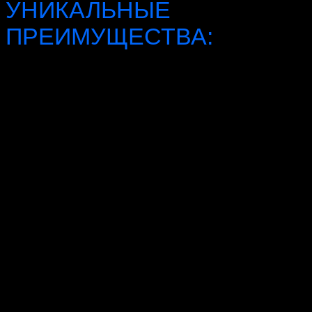
УНИКАЛЬНЫЕ
ПРЕИМУЩЕСТВА:
Оформляем персональную карту
под водителя/ машину
Кешбэк до 10%
Предоставляем полную
бухгалтерскую отчетность по услуге
Любые формы оплаты: наличные и