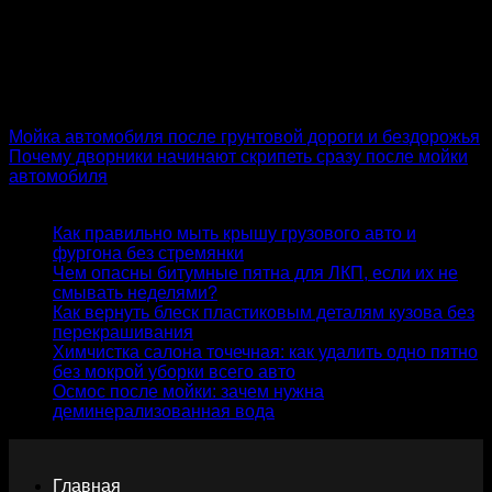
образ технически исправного автомобиля, в то время как
блестящий пластик в салоне и снаружи говорит о его
эстетической сохранности. Такой комплексный подход не
оставляет покупателю шансов усомниться в том, что
автомобиль стоит своих денег.
Мойка автомобиля после грунтовой дороги и бездорожья
Почему дворники начинают скрипеть сразу после мойки
автомобиля
Статьи
Как правильно мыть крышу грузового авто и
фургона без стремянки
27.07.2026
Чем опасны битумные пятна для ЛКП, если их не
смывать неделями?
17.07.2026
Как вернуть блеск пластиковым деталям кузова без
перекрашивания
06.07.2026
Химчистка салона точечная: как удалить одно пятно
без мокрой уборки всего авто
25.06.2026
Осмос после мойки: зачем нужна
деминерализованная вода
15.06.2026
Главная